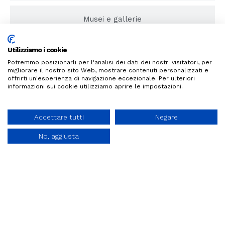
Musei e gallerie
Utilizziamo i cookie
Gipsotoponimi
Potremmo posizionarli per l'analisi dei dati dei nostri visitatori, per
migliorare il nostro sito Web, mostrare contenuti personalizzati e
offrirti un'esperienza di navigazione eccezionale. Per ulteriori
Racconto orale
informazioni sui cookie utilizziamo aprire le impostazioni.
Accettare tutti
Negare
No, aggiusta
Link utili
Pro
Contatti
duc
Città
info@viasic
t
Moncadiane