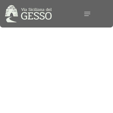
C
a
l
t
a
n
i
s
s
e
t
t
a