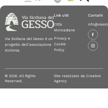
Link utili
Pro
Contatti
duc
Città
info@viasic
t
Moncadiane
Privacy e
Via Siciliana del Gesso è un
Cookie
progetto dell’associazione
Policy
Alchimia
© 2026. All Rights
Site realizzato da
Creative
Reserved.
Agency