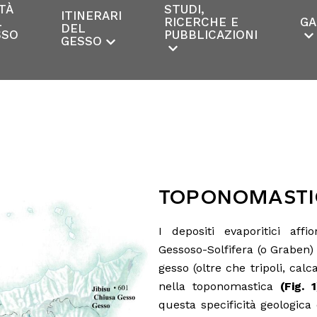
TÀ
STUDI,
ITINERARI
L
RICERCHE E
GA
DEL
SSO
PUBBLICAZIONI
GESSO
TOPONOMASTI
I depositi evaporitici affio
Gessoso-Solfifera (o Graben) 
gesso (oltre che tripoli, calc
nella toponomastica
(Fig. 1
questa specificità geologica