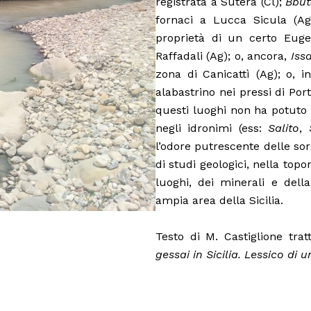
registrata a Sutera (Cl);
Bbut
fornaci a Lucca Sicula (A
proprietà di un certo Euge
Raffadali (Ag); o, ancora,
Iss
zona di Canicattì (Ag); o, i
alabastrino nei pressi di Por
questi luoghi non ha potuto c
negli idronimi (ess:
Salito
,
l’odore putrescente delle sor
di studi geologici, nella to
luoghi, dei minerali e dell
ampia area della Sicilia.
Testo di M. Castiglione tra
gessai in Sicilia. Lessico di