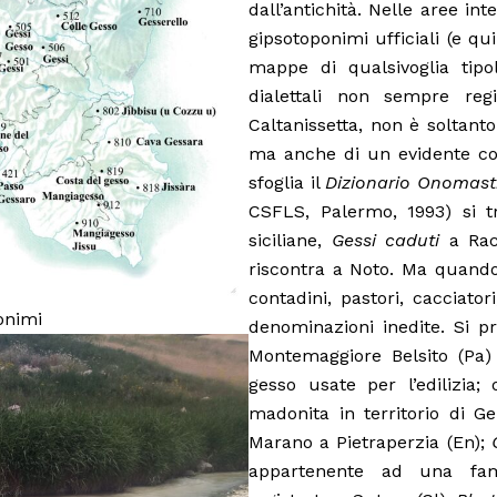
dall’antichità. Nelle aree int
gipsotoponimi ufficiali (e qu
mappe di qualsivoglia tipo
dialettali non sempre re
Caltanissetta, non è soltant
ma anche di un evidente cos
sfoglia il
Dizionario Onomasti
CSFLS, Palermo, 1993) si 
siciliane,
Gessi caduti
a Rac
riscontra a Noto. Ma quando s
contadini, pastori, cacciator
onimi
denominazioni inedite. Si 
Montemaggiore Belsito (Pa)
gesso usate per l’edilizia
madonita in territorio di Ge
Marano a Pietraperzia (En);
appartenente ad una fami