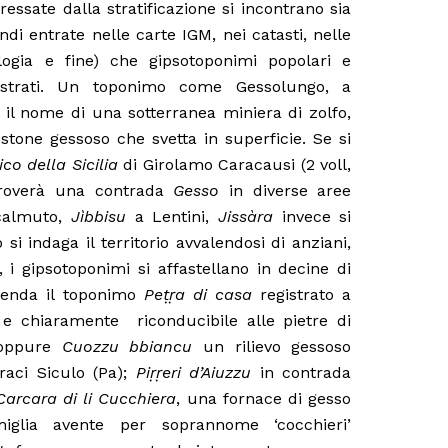
eressate dalla stratificazione si incontrano sia
indi entrate nelle carte IGM, nei catasti, nelle
logia e fine) che gipsotoponimi popolari e
gistrati. Un toponimo come Gessolungo, a
o il nome di una sotterranea miniera di zolfo,
tone gessoso che svetta in superficie. Se si
co della Sicilia
di Girolamo Caracausi (2 voll,
troverà una contrada
Gesso
in diverse aree
almuto,
Jìbbisu
a Lentini,
Jissàra
invece si
i indaga il territorio avvalendosi di anziani,
i, i gipsotoponimi si affastellano in decine di
prenda il toponimo
Peṭṛa di casa
registrato a
 e chiaramente
riconducibile alle pietre di
; oppure
Cuozzu bbiancu
un rilievo gessoso
raci Siculo (Pa);
Piṛṛeri d’Aiuzzu
in contrada
Carcara di li Cucchiera
, una fornace di gesso
glia avente per soprannome ‘cocchieri’