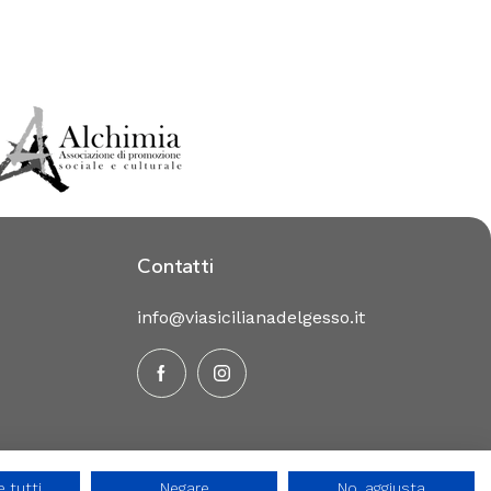
t
Contatti
info@viasicilianadelgesso.it
 tutti
Negare
No, aggiusta