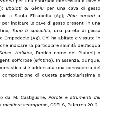
tafocu
per una contrada interessata a cave e
g);
Bbalati di Gèniu
per una cava di gesso
nio a Santa Elisabetta (Ag);
Pòiu carcari
a
a
per indicare le cave di gesso presenti in una
nfine,
Tana û spècchiu
, una parete di gesso
to Empedocle (Ag). Chi ha abitato e vissuto in
he indicare la particolare salinità dell’acqua
Salso
,
Halikòs
, l’antico nome del Platani) o
genti solforose (
Mìntina
). In assenza, dunque,
ponomastica si è addensata una conoscenza dei
a composizione di questa particolarissima e
tto da M. Castiglione,
Parole e strumenti dei
 un mestiere scomparso
, CSFLS, Palermo 2012