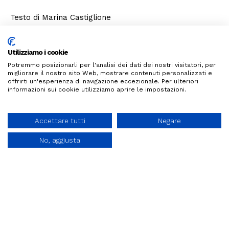
Testo di Marina Castiglione
Sito archeologico
Utilizziamo i cookie
Potremmo posizionarli per l'analisi dei dati dei nostri visitatori, per
migliorare il nostro sito Web, mostrare contenuti personalizzati e
Sito ergologico
offrirti un'esperienza di navigazione eccezionale. Per ulteriori
informazioni sui cookie utilizziamo aprire le impostazioni.
Architettura rurale
Accettare tutti
Negare
Architettura urbana
No, aggiusta
Architettura religiosa
Musei e gallerie